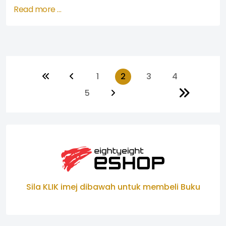
Read more …
1
2
3
4
5
Sila KLIK imej dibawah untuk membeli Buku