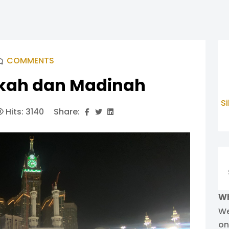
COMMENTS
ekah dan Madinah
S
Hits: 3140
Share:
Se
Wh
We
on