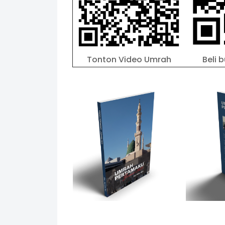
Tonton Video Umrah
Beli 