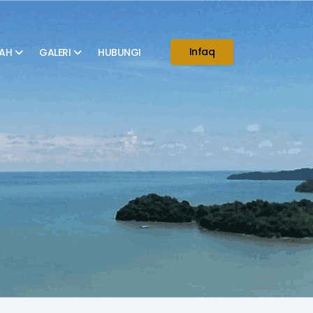
Infaq
AH
GALERI
HUBUNGI