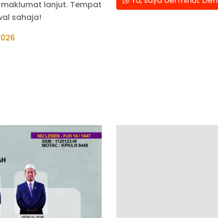
Ya, saya berminat Deng
n maklumat lanjut. Tempat
wal sahaja!
2026