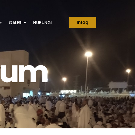
Infaq
GALERI
HUBUNGI
njum