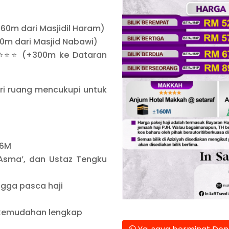
60m dari Masjidil Haram)
0m dari Masjid Nabawi)
 ⭐⭐⭐⭐ (+300m ke Dataran
ri ruang mencukupi untuk
26M
 Asma’, dan Ustaz Tengku
ngga pasca haji
 kemudahan lengkap