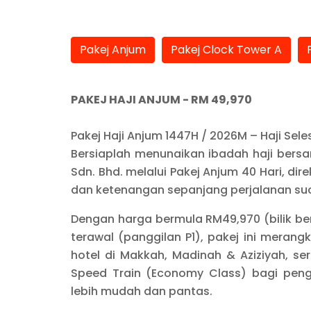
Pakej Anjum
Pakej Clock Tower A
PAKEJ HAJI ANJUM -
RM 49,970
Pakej Haji Anjum 1447H / 2026M – Haji Sel
Bersiaplah menunaikan ibadah haji bersa
Sdn. Bhd. melalui Pakej Anjum 40 Hari, di
dan ketenangan sepanjang perjalanan suc
Dengan harga bermula RM49,970 (bilik b
terawal (panggilan P1), pakej ini meran
hotel di Makkah, Madinah & Aziziyah, s
Speed Train (Economy Class) bagi pen
lebih mudah dan pantas.