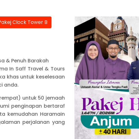
Pakej Clock Tower B
esa & Penuh Barakah
ma In Saff Travel & Tours
reka khas untuk keselesaan
i anda.
erempat) untuk 50 jemaah
gkumi penginapan bertaraf
erta kemudahan Haramain
galaman perjalanan yang