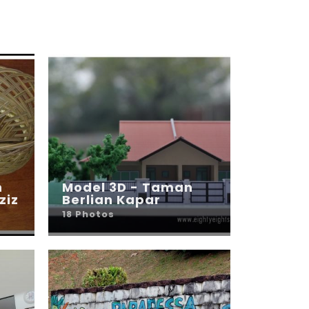
n
Model 3D - Taman
ziz
Berlian Kapar
18 Photos