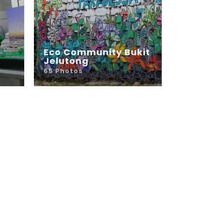
Eco Community Bukit
Jelutong
65 Photos